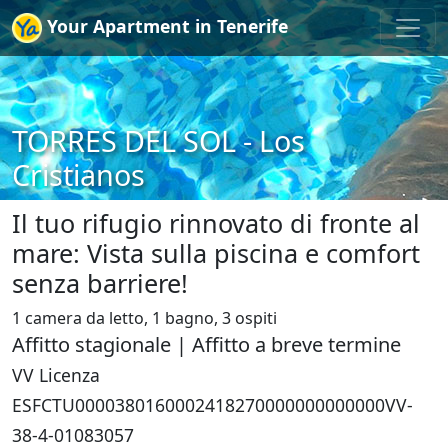
Your Apartment in Tenerife
TORRES DEL SOL - Los
Cristianos
Il tuo rifugio rinnovato di fronte al
mare: Vista sulla piscina e comfort
senza barriere!
1 camera da letto, 1 bagno, 3 ospiti
Affitto stagionale | Affitto a breve termine
VV Licenza
ESFCTU0000380160002418270000000000000VV-
38-4-01083057