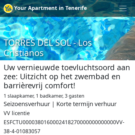
Your Apartment in Tenerife
TORRES DEL SOL - Los
Cristianos
Uw vernieuwde toevluchtsoord aan
zee: Uitzicht op het zwembad en
barrièrevrij comfort!
1 slaapkamer, 1 badkamer, 3 gasten
Seizoensverhuur | Korte termijn verhuur
VV licentie
ESFCTU0000380160002418270000000000000VV-
38-4-01083057